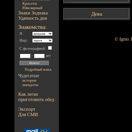
Красоты
Ювелирный
Знаки Зодиака
Дева
Удачность дня
Знакомства:
Я:
© Ignio 
Ищу:
С фотографией
:
-
лет
Подробный поиск
Чудесатые
истории
анекдоты
Как легко
приготовить обед
Экспорт
Для СМИ