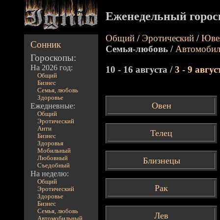
Еженедельный горос
Общий
/
Эротический
/
Юве
Сонник
Семья-любовь /
Автомоби
Гороскопы:
На 2026 год:
10 - 16 августа /
3 - 9 авгус
Общий
Бизнес
Семья, любовь
Здоровье
Овен
Ежедневные:
Общий
Эротический
Анти
Телец
Бизнес
Здоровья
Мобильный
Любовный
Близнецы
Съедобный
На неделю:
Общий
Рак
Эротический
Здоровье
Бизнес
Семья, любовь
Лев
Автомобильный