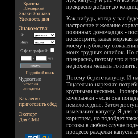
Красоты
прекрасно дойдет до кондиц
Ювелирный
Знаки Зодиака
Как-нибудь, когда у вас буд
Удачность дня
настроение и желание сорват
Знакомства:
повинных домочадцах - пост
Я:
посмотрите, какая мерзкая к
Ищу:
моему глубокому сожалению
С фотографией
:
моих трудных ошибок. Но с
прекрасно, потому что я по
-
лет
не должна мешать готовить.
Подробный поиск
Посему берите капусту. И на
Чудесатые
Тщательно нарежьте потребн
истории
анекдоты
крупными кусками. Проверь
кочерыжки - если она попаде
Как легко
приготовить обед
немилосердно. Затем досту
измельчите капусту. Я для э
Экспорт
корытцем, но подойдет такж
Для СМИ
готовы в любом случае подм
процессе разделки капуста ле