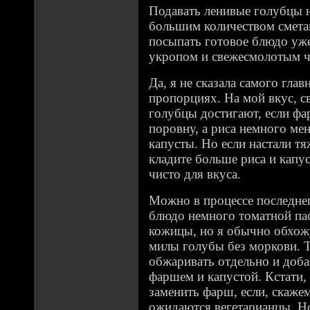
Подавать ленивые голубцы н
большим количеством смета
посыпать готовое блюдо уже
укропом и свежесмолотым 
Да, я не сказала самого глав
пропорциях. На мой вкус, с
голубцы достигают, если фа
поровну, а риса немного ме
капусты. Но если настали тя
кладите больше риса и капус
чисто для вкуса.
Можно в процессе последне
блюдо немного томатной па
кожицы, но я обычно обхожу
милы голубы без моркови. Т
обжаривать отдельно и доба
фаршем и капустой. Кстати
заменить фарш, если, скажем
ожидаются вегетарианцы. Но