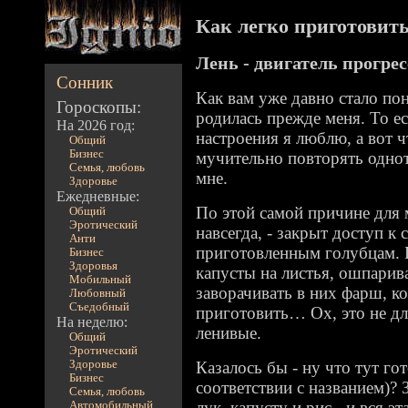
Как легко приготовить 
Лень - двигатель прогрес
Сонник
Как вам уже давно стало по
Гороскопы:
родилась прежде меня. То ес
На 2026 год:
настроения я люблю, а вот 
Общий
Бизнес
мучительно повторять однот
Семья, любовь
мне.
Здоровье
Ежедневные:
По этой самой причине для м
Общий
Эротический
навсегда, - закрыт доступ к
Анти
приготовленным голубцам. 
Бизнес
Здоровья
капусты на листья, ошпарив
Мобильный
заворачивать в них фарш, к
Любовный
Съедобный
приготовить… Ох, это не дл
На неделю:
ленивые.
Общий
Эротический
Здоровье
Казалось бы - ну что тут го
Бизнес
соответствии с названием)?
Семья, любовь
лук, капусту и рис - и вся э
Автомобильный