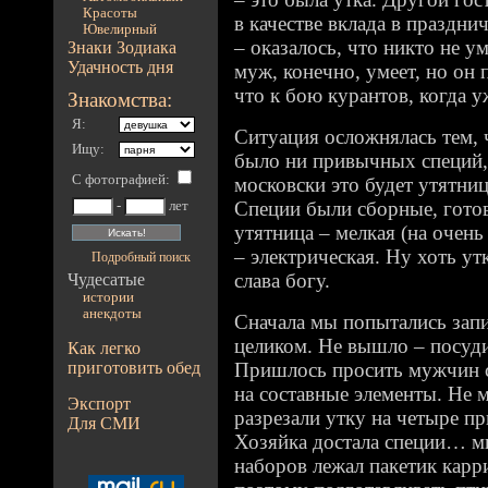
Красоты
в качестве вклада в праздни
Ювелирный
– оказалось, что никто не ум
Знаки Зодиака
Удачность дня
муж, конечно, умеет, но он 
что к бою курантов, когда 
Знакомства:
Я:
Ситуация осложнялась тем, 
Ищу:
было ни привычных специй,
С фотографией
:
московски это будет утятниц
Специи были сборные, готовы
-
лет
утятница – мелкая (на очень
– электрическая. Ну хоть ут
Подробный поиск
слава богу.
Чудесатые
истории
анекдоты
Сначала мы попытались запи
целиком. Не вышло – посуди
Как легко
приготовить обед
Пришлось просить мужчин с
на составные элементы. Не 
Экспорт
разрезали утку на четыре п
Для СМИ
Хозяйка достала специи… мн
наборов лежал пакетик карр