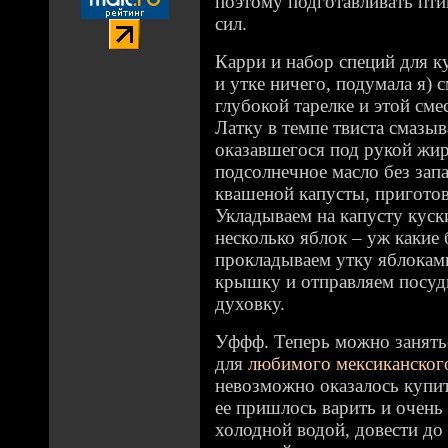
поэтому подготавливать пти
сил.
Карри и набор специй для к
и утке ничего, подумала я) 
глубокой тарелке и этой сме
Латку в темпе твиста смазы
оказавшегося под рукой жир
подсолнечное масло без запа
квашеной капусты, приготов
Укладываем на капусту куск
несколько яблок – уж какие 
прокладываем утку яблокам
крышку и отправляем посуд
духовку.
Уффф. Теперь можно занятьс
для
любимого мексиканског
невозможно оказалось купи
ее пришлось варить и очень
холодной водой, довести до 