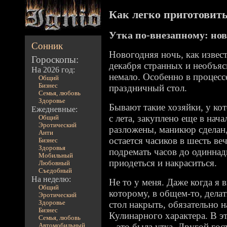
Как легко приготовить 
Утка по-внезапному: но
Сонник
Новогодняя ночь, как извест
Гороскопы:
декабря странных и необъя
На 2026 год:
немало. Особенно в процесс
Общий
Бизнес
праздничный стол.
Семья, любовь
Здоровье
Бывают такие хозяйки, у ко
Ежедневные:
с лета, закуплено еще в нача
Общий
Эротический
разложены, маникюр сделан,
Анти
остается часиков в шесть ве
Бизнес
Здоровья
подремать часов до одиннад
Мобильный
приодеться и накраситься.
Любовный
Съедобный
На неделю:
Не то у меня. Даже когда я 
Общий
которому, в общем-то, делат
Эротический
Здоровье
стол накрыть, обязательно н
Бизнес
Кулинарного характера. В э
Семья, любовь
– это была утка. Другой гос
Автомобильный