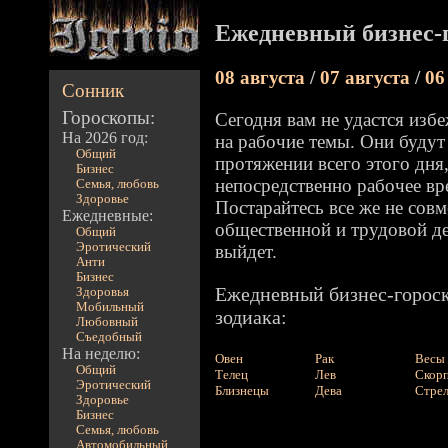
Ежедневный бизнес-г
08 августа
/
07 августа
/
06
Сонник
Гороскопы:
Сегодня вам не удастся изб
На 2026 год:
на рабочие темы. Они будут 
Общий
протяжении всего этого дня,
Бизнес
непосредственно рабочее вр
Семья, любовь
Здоровье
Постарайтесь все же не сов
Ежедневные:
общественной и трудовой де
Общий
Эротический
выйдет.
Анти
Бизнес
Ежедневный бизнес-гороск
Здоровья
Мобильный
зодиака:
Любовный
Съедобный
На неделю:
Овен
Рак
Весы
Общий
Телец
Лев
Скор
Эротический
Близнецы
Дева
Стре
Здоровье
Бизнес
Семья, любовь
Автомобильный