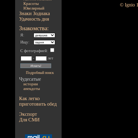
Красоты
© Ignio 
Ювелирный
Знаки Зодиака
Удачность дня
Знакомства:
Я:
Ищу:
С фотографией
:
-
лет
Подробный поиск
Чудесатые
истории
анекдоты
Как легко
приготовить обед
Экспорт
Для СМИ