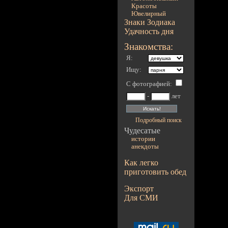
Красоты
Ювелирный
Знаки Зодиака
Удачность дня
Знакомства:
Я:
Ищу:
С фотографией
:
-
лет
Подробный поиск
Чудесатые
истории
анекдоты
Как легко
приготовить обед
Экспорт
Для СМИ