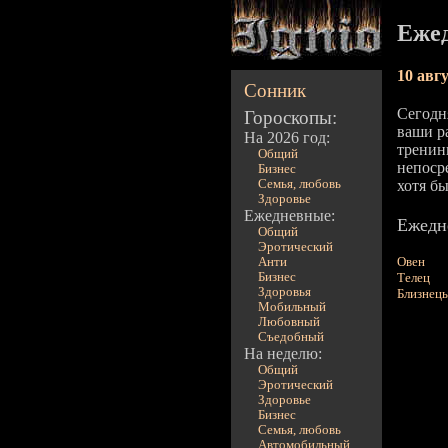
Ежед
10 авг
Сонник
Сегодн
Гороскопы:
ваши р
На 2026 год:
тренин
Общий
непоср
Бизнес
Семья, любовь
хотя б
Здоровье
Ежедневные:
Ежедне
Общий
Эротический
Овен
Анти
Бизнес
Телец
Здоровья
Близнец
Мобильный
Любовный
Съедобный
На неделю:
Общий
Эротический
Здоровье
Бизнес
Семья, любовь
Автомобильный