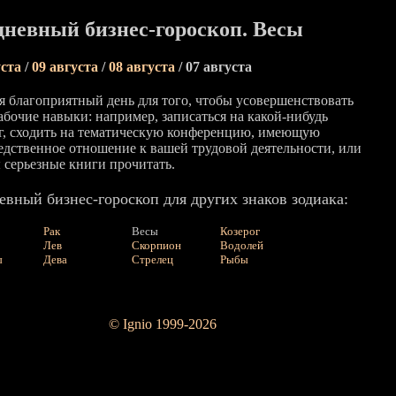
невный бизнес-гороскоп. Весы
уста
/
09 августа
/
08 августа
/ 07 августа
я благоприятный день для того, чтобы усовершенствовать
абочие навыки: например, записаться на какой-нибудь
г, сходить на тематическую конференцию, имеющую
едственное отношение к вашей трудовой деятельности, или
ы серьезные книги прочитать.
вный бизнес-гороскоп для других знаков зодиака:
Рак
Весы
Козерог
Лев
Скорпион
Водолей
ы
Дева
Стрелец
Рыбы
© Ignio 1999-2026