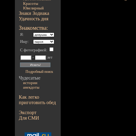
Красоты
Ювелирный
Знаки Зодиака
Удачность дня
Знакомства:
Я:
Ищу:
С фотографией
:
-
лет
Подробный поиск
Чудесатые
истории
анекдоты
Как легко
приготовить обед
Экспорт
Для СМИ