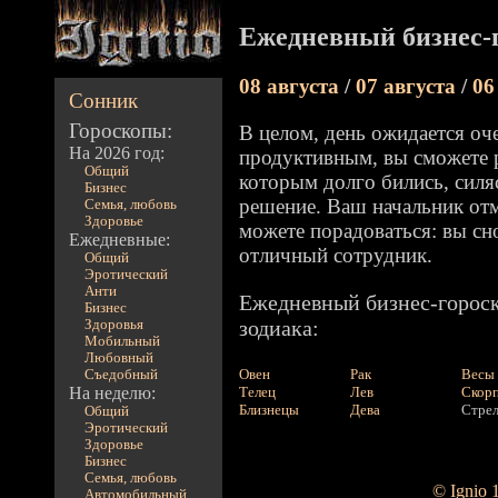
Ежедневный бизнес-г
08 августа
/
07 августа
/
06
Сонник
Гороскопы:
В целом, день ожидается о
На 2026 год:
продуктивным, вы сможете 
Общий
которым долго бились, силя
Бизнес
решение. Ваш начальник отм
Семья, любовь
Здоровье
можете порадоваться: вы сн
Ежедневные:
отличный сотрудник.
Общий
Эротический
Анти
Ежедневный бизнес-гороск
Бизнес
зодиака:
Здоровья
Мобильный
Любовный
Овен
Рак
Весы
Съедобный
На неделю:
Телец
Лев
Скор
Близнецы
Дева
Стре
Общий
Эротический
Здоровье
Бизнес
Семья, любовь
© Ignio 
Автомобильный