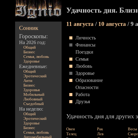
Удачность дня. Бли
11 августа
/
10 августа
/ 9 
Сонник
Гороскопы:
Личность
На 2026 год:
Финансы
Общий
Поездки
Бизнес
Семья, любовь
Семья
Здоровье
Любовь
Ежедневные:
Общий
Здоровье
Эротический
Образование
Анти
Бизнес
Опасности
Здоровья
Работа
Мобильный
Любовный
Друзья
Съедобный
На неделю:
Общий
Удачность дня для других з
Эротический
Здоровье
Бизнес
Овен
Рак
Весы
Семья, любовь
Телец
Лев
Скор
Автомобильный