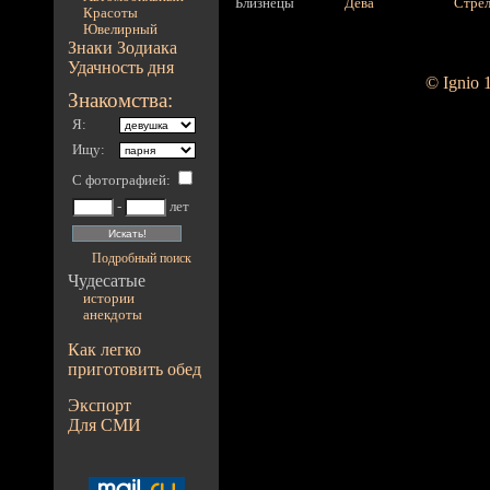
Близнецы
Дева
Стре
Красоты
Ювелирный
Знаки Зодиака
Удачность дня
© Ignio 
Знакомства:
Я:
Ищу:
С фотографией
:
-
лет
Подробный поиск
Чудесатые
истории
анекдоты
Как легко
приготовить обед
Экспорт
Для СМИ