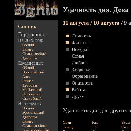
Удачность дня. Дева
11 августа
/
10 августа
/ 9 
Сонник
Гороскопы:
Личность
На 2026 год:
Финансы
Общий
Поездки
Бизнес
Семья, любовь
Семья
Здоровье
Любовь
Ежедневные:
Общий
Здоровье
Эротический
Образование
Анти
Бизнес
Опасности
Здоровья
Работа
Мобильный
Любовный
Друзья
Съедобный
На неделю:
Общий
Удачность дня для других з
Эротический
Здоровье
Бизнес
Овен
Рак
Весы
Семья, любовь
Телец
Лев
Скор
Автомобильный