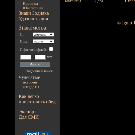
Близнецы
Дева
Стре
Красоты
Ювелирный
Знаки Зодиака
Удачность дня
© Ignio 
Знакомства:
Я:
Ищу:
С фотографией
:
-
лет
Подробный поиск
Чудесатые
истории
анекдоты
Как легко
приготовить обед
Экспорт
Для СМИ