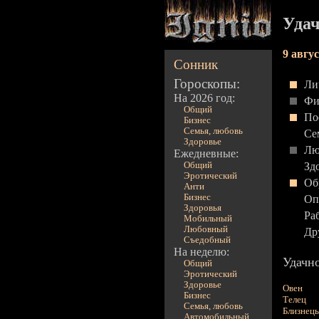
Удач
9 авгу
Сонник
Гороскопы:
Ли
На 2026 год:
Фи
Общий
По
Бизнес
Семья, любовь
Се
Здоровье
Лю
Ежедневные:
Общий
Зд
Эротический
Об
Анти
Бизнес
Оп
Здоровья
Ра
Мобильный
Любовный
Др
Съедобный
На неделю:
Удачно
Общий
Эротический
Здоровье
Овен
Бизнес
Телец
Семья, любовь
Близнец
Автомобильный