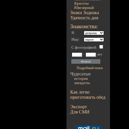
Красоты
Ювелирный
Знаки Зодиака
Удачность дня
Знакомства:
Я:
Ищу:
С фотографией
:
-
лет
Подробный поиск
Чудесатые
истории
анекдоты
Как легко
приготовить обед
Экспорт
Для СМИ