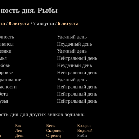
ность дня. Рыбы
ста
/
8 августа
/ 7 августа /
6 августа
чность
Удачный день
нансы
Неудачный день
ездки
Удачный день
мья
Нейтральный день
бовь
Неудачный день
оровье
Нейтральный день
разование
Удачный день
асности
Нейтральный день
бота
Нейтральный день
узья
Нейтральный день
сть дня для других знаков зодиака:
Рак
Весы
Козерог
Лев
Скорпион
Водолей
ы
Дева
Стрелец
Рыбы