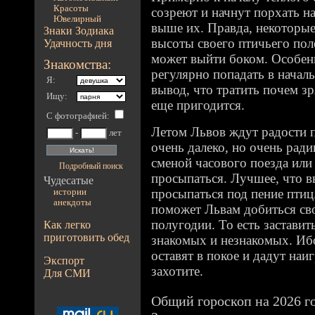
Красоты
созреют и начнут порхать н
Ювелирный
выше их. Правда, некоторые 
Знаки Зодиака
высоты своего птичьего поле
Удачность дня
может выйти боком. Особенн
Знакомства:
регулярно попадать в началь
Я:
вывод, что тратить почем зр
Ищу:
еще пригодится.
С фотографией
:
Летом Львов ждут радости п
-
лет
очень далеко, но очень рад
сменой часового поезда или
Подробный поиск
просыпаться. Лучшее, что в
Чудесатые
просыпаться под пение птиц
истории
анекдоты
поможет Львам добиться св
полугодии. То есть заставить
Как легко
приготовить обед
знакомых и незнакомых. Ибо
оставят в покое и дадут наиг
Экспорт
захотите.
Для СМИ
Общий гороскоп на 2026 го