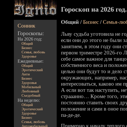
Гороскоп на 2026 год
Общий /
Бизнес
/
Семья-лю
Сонник
Гороскопы:
Льву судьба уготовила не г
На 2026 год:
если они до этого не были 
Общий
занятием, в этом году они 
Бизнес
первом триместре 2026-го Л
Семья, любовь
Здоровье
себе самое важное для танц
Ежедневные:
собственного веса и положен
Общий
Эротический
целью они будут то и дело 
Анти
окружающих, например, наст
Бизнес
Здоровья
интересоваться, каково им п
Мобильный
А если вот так наступить, не
Любовный
страаанно… Кроме того, эти
Съедобный
На неделю:
постоянно ставить своих др
Общий
положение и сами в оное по
Эротический
Здоровье
па-де-де.
Бизнес
Семья, любовь
Примерно к началу теплого 
Автомобильный