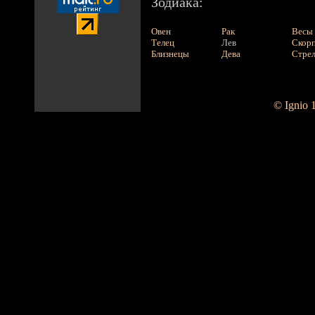
Зодиака:
Овен
Рак
Весы
Телец
Лев
Скор
Близнецы
Дева
Стре
© Ignio 