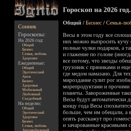
Гороскоп на 2026 год
Общий /
Бизнес
/
Семья-лю
Сонник
Гороскопы:
Весы в этом году все спло
На 2026 год:
них можно выпросить кучу с
Общий
полные чулки подарков, а т
Бизнес
и глажение по голове (иногд
Семья, любовь
Здоровье
все потому, что звезды обе
Ежедневные:
грузовик с пряниками и еще
Общий
Эротический
где медом намазано. Для тех
Анти
мироздание сулит рог изоби
Бизнес
Здоровья
морепродуктами и прочими 
Мобильный
планеты. Завороженные так
Любовный
Весы будут автоматически д
Съедобный
На неделю:
концу года Весы спохватятся
Общий
больше, чем им обещали, а 
Эротический
Здоровье
опять расскажут про гомеос
Бизнес
и зачарованные красивыми с
Семья, любовь
Автомобильный