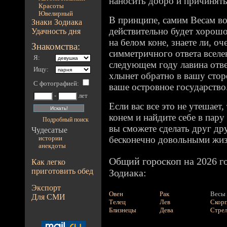
наносить добро и причинять
Красоты
Ювелирный
В принципе, самим Весам во
Знаки Зодиака
действительно будет хорошо
Удачность дня
на белом коне, знаете ли, оч
Знакомства:
симметричного ответа вселенн
Я:
следующем году лавина отв
Ищу:
хлынет обратно в вашу стор
С фотографией
:
ваше островное государство
-
лет
Если вас все это не утешает,
конем и найдите себе в пару
Подробный поиск
вы сможете сделать друг др
Чудесатые
бесконечно довольными жи
истории
анекдоты
Общий гороскоп на 2026 го
Как легко
приготовить обед
Зодиака:
Экспорт
Овен
Рак
Весы
Для СМИ
Телец
Лев
Скор
Близнецы
Дева
Стре