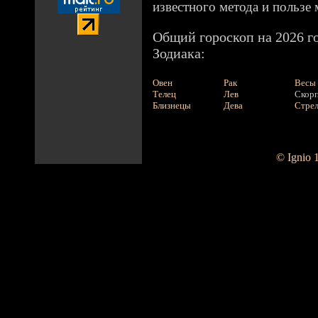
известного метода и пользе 
Общий гороскоп на 2026 го
Зодиака:
Овен
Рак
Весы
Телец
Лев
Скор
Близнецы
Дева
Стре
© Ignio 