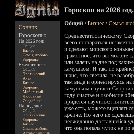
Гороскоп на 2026 год
Общий /
Бизнес
/
Семья-лю
Сонник
Гороскопы:
Среднестатистическому Ско
На 2026 год:
всего постараться незаметно
Общий
и сделают морского конька-
Бизнес
грамотное, что вы можете с
Семья, любовь
Здоровье
или залечь на дне под каки
Ежедневные:
камушком. И так, по крайней
Общий
Эротический
шанс, что светила, не разоб
Анти
там вида и ориентируясь на
Бизнес
Здоровья
камушком спутают Скорпион
Мобильный
году счастье и изобилие об
Любовный
придется научиться пятиться
Съедобный
На неделю:
уже есть, можете вцеплятьс
Общий
крепче. Но чего не сделаеш
Эротический
Здоровье
неожиданно доставшейся уда
Бизнес
что она попала чуток не по 
Семья, любовь
Автомобильный