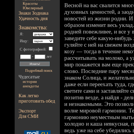
Красоты
Весной на вас свалится мно
Ювелирный
духовных ценностей, а заод
Знаки Зодиака
новостей из жизни родни. И
Удачность дня
образом изменит весь уклад.
Знакомства:
родней повежливее, и все у 
Я:
заведите себе какую-нибудь
Ищу:
гуляйте с ней на свежем воз
С фотографией
:
козу — тогда в течение нек
-
лет
рассчитывать на молоко, а у
мир покажется вам еще прек
слово. Последние пару меся
Подробный поиск
Чудесатые
знаком Солнца, и желательн
истории
даже если переехать туда, гд
анекдоты
светите сами и заставляйте 
Как легко
позитив везде, а найдя - де
приготовить обед
и незнакомыми. Это позволи
волне мировой гармонии. Те
Экспорт
Для СМИ
гармонию неуместным нытьем
холодно и каша невкусная, 
ведь уже на себе убедились 