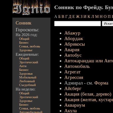
Сонник по Фрейду. Бу
А
Б
В
Г
Д
Е
Ж
З
И
К
Л
М
Н
О
П
Сонник
Гороскопы:
Абажур
На 2026 год:
Абордаж
Общий
Бизнес
Абрикосы
Семья, любовь
Авария
Здоровье
Ежедневные:
Автобус
Общий
Автокарандаш или Авт
Эротический
Автомобиль
Анти
Бизнес
Агрегат
Здоровья
Агрессия
Мобильный
Любовный
Адмирал - см.
Форма
Съедобный
Айсберг
На неделю:
Акация (белая, дерево)
Общий
Эротический
Акация (желтая, кустар
Здоровье
Аквариум
Бизнес
Семья, любовь
Акула
Автомобильный