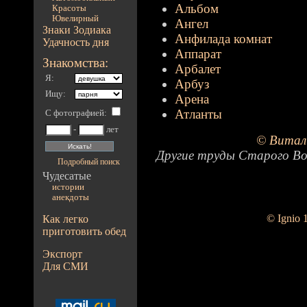
Альбом
Красоты
Ювелирный
Ангел
Знаки Зодиака
Анфилада комнат
Удачность дня
Аппарат
Знакомства:
Арбалет
Я:
Арбуз
Ищу:
Арена
Атланты
С фотографией
:
-
лет
© Витал
Другие труды Старого Во
Подробный поиск
Чудесатые
истории
анекдоты
© Ignio 
Как легко
приготовить обед
Экспорт
Для СМИ