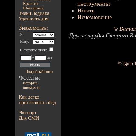
инструменты
Красоты
Ювелирный
Искать
Знаки Зодиака
Исчезновение
Удачность дня
Знакомства:
© Витал
Другие труды Старого Во
Я:
Ищу:
С фотографией
:
-
лет
© Ignio 
Подробный поиск
Чудесатые
истории
анекдоты
Как легко
приготовить обед
Экспорт
Для СМИ