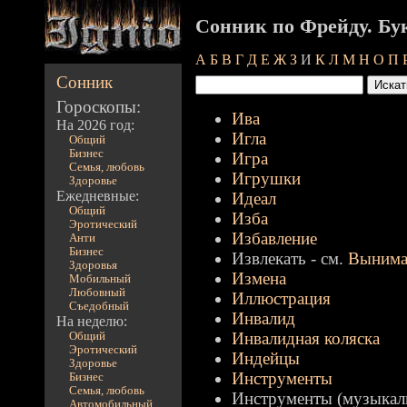
Сонник по Фрейду. Бу
А
Б
В
Г
Д
Е
Ж
З
И
К
Л
М
Н
О
П
Сонник
Гороскопы:
Ива
На 2026 год:
Игла
Общий
Бизнес
Игра
Семья, любовь
Игрушки
Здоровье
Ежедневные:
Идеал
Общий
Изба
Эротический
Избавление
Анти
Бизнес
Извлекать - см.
Вынима
Здоровья
Измена
Мобильный
Любовный
Иллюстрация
Съедобный
Инвалид
На неделю:
Инвалидная коляска
Общий
Эротический
Индейцы
Здоровье
Инструменты
Бизнес
Семья, любовь
Инструменты (музыкаль
Автомобильный