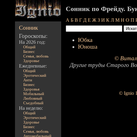
Сонник по Фрейду. Б
А
Б
В
Г
Д
Е
Ж
З
И
К
Л
М
Н
О
П
Сонник
Гороскопы:
Юбка
На 2026 год:
Юноша
Общий
Бизнес
Семья, любовь
© Витал
Здоровье
Другие труды Старого Во
Ежедневные:
Общий
Эротический
Анти
Бизнес
Здоровья
© Ignio 
Мобильный
Любовный
Съедобный
На неделю:
Общий
Эротический
Здоровье
Бизнес
Семья, любовь
Автомобильный