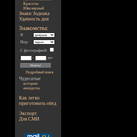
Красоты
Ювелирный
Знаки Зодиака
Удачность дня
Знакомства:
Я:
Ищу:
С фотографией
:
-
лет
Подробный поиск
Чудесатые
истории
анекдоты
Как легко
приготовить обед
Экспорт
Для СМИ