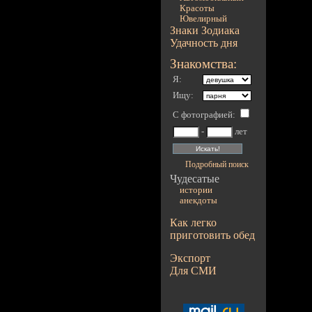
Красоты
Ювелирный
Знаки Зодиака
Удачность дня
Знакомства:
Я:
Ищу:
С фотографией
:
-
лет
Подробный поиск
Чудесатые
истории
анекдоты
Как легко
приготовить обед
Экспорт
Для СМИ