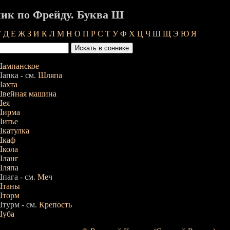
ик по Фрейду. Буква Ш
Г
Д
Е
Ж
З
И
К
Л
М
Н
О
П
Р
С
Т
У
Ф
Х
Ц
Ч
Ш
Щ
Э
Ю
Я
ампанское
апка - см.
Шляпа
ахта
вейная машина
ея
ирма
итье
катулка
каф
кола
ланг
ляпа
пага - см.
Меч
таны
торм
турм - см.
Крепость
уба