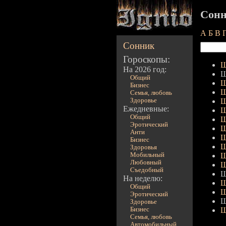
Сонн
А
Б
В
Сонник
Гороскопы:
Ш
На 2026 год:
Ш
Общий
Ш
Бизнес
Ш
Семья, любовь
Здоровье
Ш
Ежедневные:
Ш
Общий
Ш
Эротический
Ш
Анти
Ш
Бизнес
Ш
Здоровья
Мобильный
Ш
Любовный
Ш
Съедобный
Ш
На неделю:
Ш
Общий
Ш
Эротический
Ш
Здоровье
Бизнес
Ш
Семья, любовь
Автомобильный