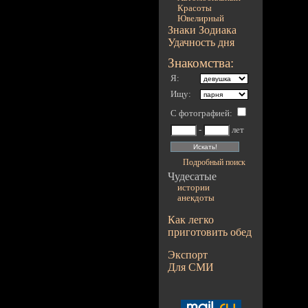
Красоты
Ювелирный
Знаки Зодиака
Удачность дня
Знакомства:
Я:
Ищу:
С фотографией
:
-
лет
Подробный поиск
Чудесатые
истории
анекдоты
Как легко
приготовить обед
Экспорт
Для СМИ