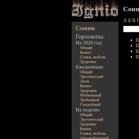
Сонн
А
Б
В
Сонник
Гороскопы:
Щ
На 2026 год:
Щ
Общий
Щ
Бизнес
Щ
Семья, любовь
Здоровье
Ежедневные:
Общий
Эротический
Анти
Бизнес
Здоровья
Мобильный
Любовный
Съедобный
На неделю:
Общий
Эротический
Здоровье
Бизнес
Семья, любовь
Автомобильный