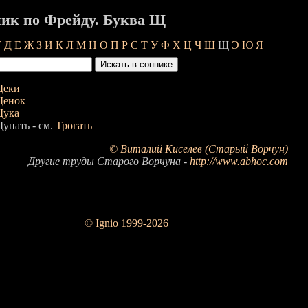
ик по Фрейду. Буква Щ
Г
Д
Е
Ж
З
И
К
Л
М
Н
О
П
Р
С
Т
У
Ф
Х
Ц
Ч
Ш
Щ
Э
Ю
Я
еки
енок
ука
упать - см.
Трогать
© Виталий Киселев (Старый Ворчун)
Другие труды Старого Ворчуна -
http://www.abhoc.com
© Ignio 1999-2026