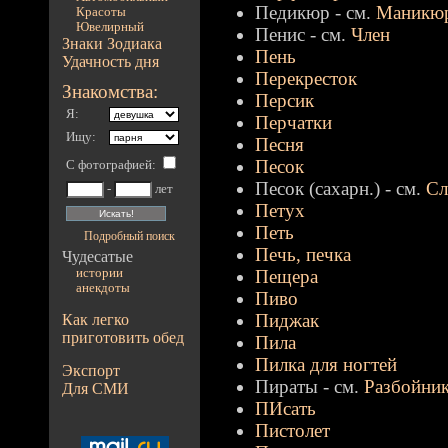
Педикюр - см.
Маникю
Красоты
Ювелирный
Пенис - см.
Член
Знаки Зодиака
Пень
Удачность дня
Перекресток
Знакомства:
Персик
Я:
Перчатки
Ищу:
Песня
Песок
С фотографией
:
Песок (сахарн.) - см.
Сл
-
лет
Петух
Петь
Подробный поиск
Печь, печка
Чудесатые
истории
Пещера
анекдоты
Пиво
Пиджак
Как легко
приготовить обед
Пила
Пилка для ногтей
Экспорт
Пираты - см.
Разбойни
Для СМИ
ПИсать
Пистолет