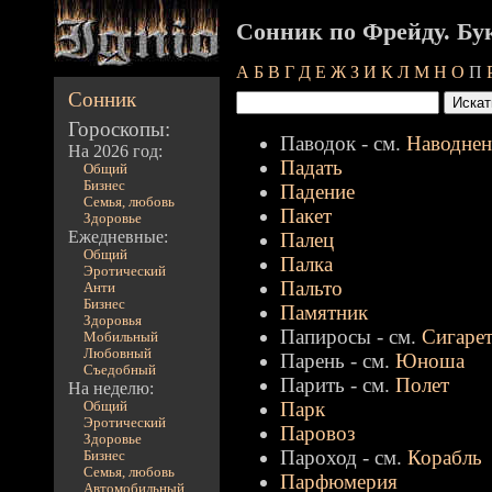
Сонник по Фрейду. Бу
А
Б
В
Г
Д
Е
Ж
З
И
К
Л
М
Н
О
П
Сонник
Гороскопы:
Паводок - см.
Наводнен
На 2026 год:
Падать
Общий
Бизнес
Падение
Семья, любовь
Пакет
Здоровье
Ежедневные:
Палец
Общий
Палка
Эротический
Пальто
Анти
Бизнес
Памятник
Здоровья
Папиросы - см.
Сигаре
Мобильный
Любовный
Парень - см.
Юноша
Съедобный
Парить - см.
Полет
На неделю:
Парк
Общий
Эротический
Паровоз
Здоровье
Пароход - см.
Корабль
Бизнес
Семья, любовь
Парфюмерия
Автомобильный