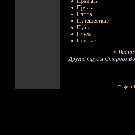
Прыгать
Прялка
Птица
Путешествие
Путь
Пчела
Пьяный
© Витал
Другие труды Старого Во
© Ignio 