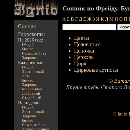
Сонник по Фрейду. Бу
А
Б
В
Г
Д
Е
Ж
З
И
К
Л
М
Н
О
П
Сонник
Гороскопы:
Цветы
На 2026 год:
Целоваться
Общий
Бизнес
Цепочка
Семья, любовь
Церковь
Здоровье
Ежедневные:
Цирк
Общий
Цирковые артисты
Эротический
Анти
© Витал
Бизнес
Здоровья
Другие труды Старого Во
Мобильный
Любовный
Съедобный
На неделю:
Общий
Эротический
© Ignio 
Здоровье
Бизнес
Семья, любовь
Автомобильный