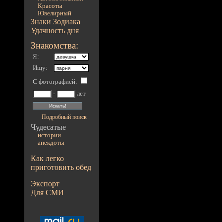
Красоты
Ювелирный
Знаки Зодиака
Удачность дня
Знакомства:
Я:
Ищу:
С фотографией
:
-
лет
Подробный поиск
Чудесатые
истории
анекдоты
Как легко
приготовить обед
Экспорт
Для СМИ